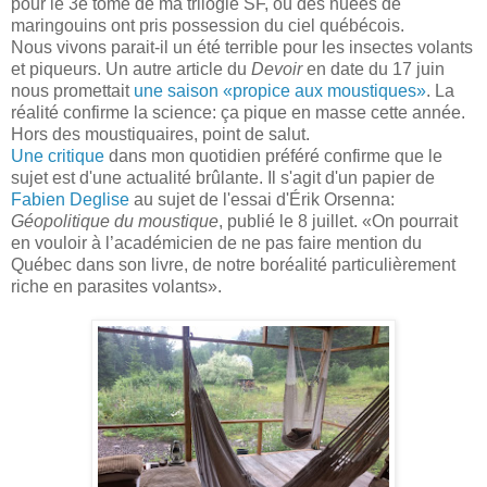
pour le 3e tome de ma trilogie SF, où des nuées de
maringouins ont pris possession du ciel québécois.
Nous vivons parait-il un été terrible pour les insectes volants
et piqueurs. Un autre article du
Devoir
en date du 17 juin
nous promettait
une saison «propice aux moustiques»
. La
réalité confirme la science: ça pique en masse cette année.
Hors des moustiquaires, point de salut.
Une critique
dans mon quotidien préféré confirme que le
sujet est d'une actualité brûlante. Il s'agit d'un papier de
Fabien Deglise
au sujet de l'essai d'Érik Orsenna:
Géopolitique du moustique
, publié le 8 juillet. «On pourrait
en vouloir à l’académicien de ne pas faire mention du
Québec dans son livre, de notre boréalité particulièrement
riche en parasites volants».